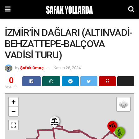
İZMİR’İN DAĞLARI (ALTINVADİ-
BEHZATTEPE-BALÇOVA
VADİSİ TURU)
by
Şafak Omaç
Kasım 28, 2024
0
SHARES
+
−