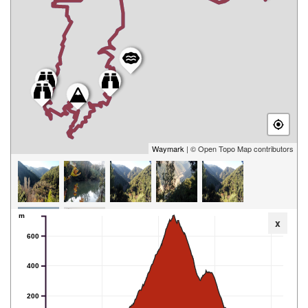
Waymark
| © Open Topo Map contributors
m
x
600
400
200