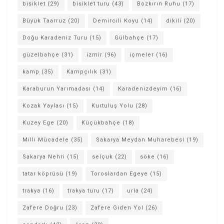
bisiklet
(29)
bisiklet turu
(43)
Bozkırın Ruhu
(17)
Büyük Taarruz
(20)
Demircili Koyu
(14)
dikili
(20)
Doğu Karadeniz Turu
(15)
Gülbahçe
(17)
güzelbahçe
(31)
izmir
(96)
içmeler
(16)
kamp
(35)
Kampçılık
(31)
Karaburun Yarımadası
(14)
Karadenizdeyim
(16)
Kozak Yaylası
(15)
Kurtuluş Yolu
(28)
Kuzey Ege
(20)
Küçükbahçe
(18)
Milli Mücadele
(35)
Sakarya Meydan Muharebesi
(19)
Sakarya Nehri
(15)
selçuk
(22)
söke
(16)
tatar köprüsü
(19)
Toroslardan Egeye
(15)
trakya
(16)
trakya turu
(17)
urla
(24)
Zafere Doğru
(23)
Zafere Giden Yol
(26)