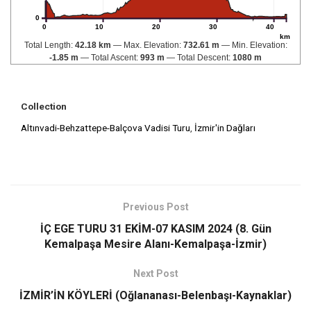
0
0
10
20
30
40
km
Total Length:
42.18 km
Max. Elevation:
732.61 m
Min. Elevation:
-1.85 m
Total Ascent:
993 m
Total Descent:
1080 m
Collection
Altınvadi-Behzattepe-Balçova Vadisi Turu
,
İzmir'in Dağları
Previous Post
İÇ EGE TURU 31 EKİM-07 KASIM 2024 (8. Gün
Kemalpaşa Mesire Alanı-Kemalpaşa-İzmir)
Next Post
İZMİR’İN KÖYLERİ (Oğlananası-Belenbaşı-Kaynaklar)