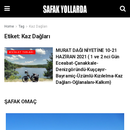
Home
Tag
Kaz Dağları
Etiket:
Kaz Dağları
MURAT DAĞI NİYETİNE 10-21
BİSİKLET TURLARI
HAZİRAN 2021 ( 1 ve 2 nci Gün
Eceabat-Çanakkale-
Denizgöründü-Kuşçayır-
Bayramiç-Üzümlü-Kızılelma-Kaz
Dağları-Oğlanalanı-Kalkım)
ŞAFAK OMAÇ