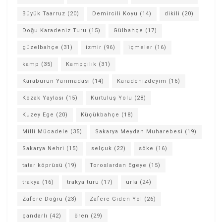
Büyük Taarruz
(20)
Demircili Koyu
(14)
dikili
(20)
Doğu Karadeniz Turu
(15)
Gülbahçe
(17)
güzelbahçe
(31)
izmir
(96)
içmeler
(16)
kamp
(35)
Kampçılık
(31)
Karaburun Yarımadası
(14)
Karadenizdeyim
(16)
Kozak Yaylası
(15)
Kurtuluş Yolu
(28)
Kuzey Ege
(20)
Küçükbahçe
(18)
Milli Mücadele
(35)
Sakarya Meydan Muharebesi
(19)
Sakarya Nehri
(15)
selçuk
(22)
söke
(16)
tatar köprüsü
(19)
Toroslardan Egeye
(15)
trakya
(16)
trakya turu
(17)
urla
(24)
Zafere Doğru
(23)
Zafere Giden Yol
(26)
çandarlı
(42)
ören
(29)