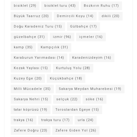
bisiklet
(29)
bisiklet turu
(43)
Bozkırın Ruhu
(17)
Büyük Taarruz
(20)
Demircili Koyu
(14)
dikili
(20)
Doğu Karadeniz Turu
(15)
Gülbahçe
(17)
güzelbahçe
(31)
izmir
(96)
içmeler
(16)
kamp
(35)
Kampçılık
(31)
Karaburun Yarımadası
(14)
Karadenizdeyim
(16)
Kozak Yaylası
(15)
Kurtuluş Yolu
(28)
Kuzey Ege
(20)
Küçükbahçe
(18)
Milli Mücadele
(35)
Sakarya Meydan Muharebesi
(19)
Sakarya Nehri
(15)
selçuk
(22)
söke
(16)
tatar köprüsü
(19)
Toroslardan Egeye
(15)
trakya
(16)
trakya turu
(17)
urla
(24)
Zafere Doğru
(23)
Zafere Giden Yol
(26)