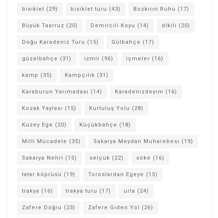
bisiklet
(29)
bisiklet turu
(43)
Bozkırın Ruhu
(17)
Büyük Taarruz
(20)
Demircili Koyu
(14)
dikili
(20)
Doğu Karadeniz Turu
(15)
Gülbahçe
(17)
güzelbahçe
(31)
izmir
(96)
içmeler
(16)
kamp
(35)
Kampçılık
(31)
Karaburun Yarımadası
(14)
Karadenizdeyim
(16)
Kozak Yaylası
(15)
Kurtuluş Yolu
(28)
Kuzey Ege
(20)
Küçükbahçe
(18)
Milli Mücadele
(35)
Sakarya Meydan Muharebesi
(19)
Sakarya Nehri
(15)
selçuk
(22)
söke
(16)
tatar köprüsü
(19)
Toroslardan Egeye
(15)
trakya
(16)
trakya turu
(17)
urla
(24)
Zafere Doğru
(23)
Zafere Giden Yol
(26)