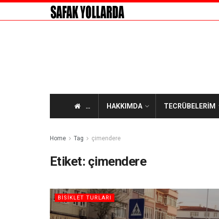
…
HAKKIMDA
TECRÜBELERİM
Home
Tag
çimendere
Etiket:
çimendere
BİSİKLET TURLARI