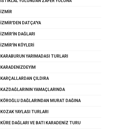
ISTIKLAL YOLUNDAN ZAFER YOLUNA
İZMİR
İZMİR'DEN DATÇA'YA
İZMIR'IN DAĞLARI
İZMIR'IN KÖYLERI
KARABURUN YARIMADASI TURLARI
KARADENİZDEYİM
KARÇALLARDAN ÇILDIRA
KAZDAĞLARININ YAMAÇLARINDA
KÖROĞLU DAĞLARINDAN MURAT DAĞINA
KOZAK YAYLASI TURLARI
KÜRE DAĞLARI VE BATI KARADENİZ TURU