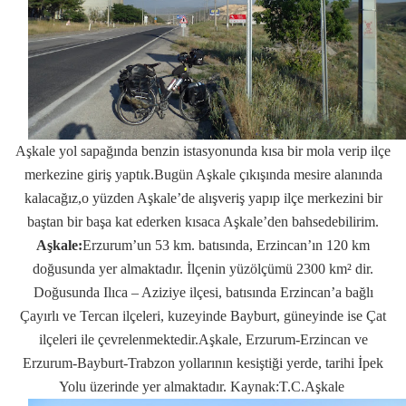
Aşkale yol sapağında benzin istasyonunda kısa bir mola verip ilçe
merkezine giriş yaptık.Bugün Aşkale çıkışında mesire alanında
kalacağız,o yüzden Aşkale’de alışveriş yapıp ilçe merkezini bir
baştan bir başa kat ederken kısaca Aşkale’den bahsedebilirim.
Aşkale:
Erzurum’un 53 km. batısında, Erzincan’ın 120 km
doğusunda yer almaktadır. İlçenin yüzölçümü 2300 km² dir.
Doğusunda Ilıca – Aziziye ilçesi, batısında Erzincan’a bağlı
Çayırlı ve Tercan ilçeleri, kuzeyinde Bayburt, güneyinde ise Çat
ilçeleri ile çevrelenmektedir.Aşkale, Erzurum-Erzincan ve
Erzurum-Bayburt-Trabzon yollarının kesiştiği yerde, tarihi İpek
Yolu üzerinde yer almaktadır. Kaynak:T.C.Aşkale