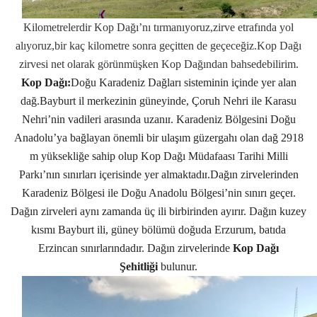
Kilometrelerdir Kop Dağı’nı tırmanıyoruz,zirve etrafında yol
alıyoruz,bir kaç kilometre sonra geçitten de geçeceğiz.Kop Dağı
zirvesi net olarak görünmüşken Kop Dağından bahsedebilirim.
Kop Dağı:
Doğu Karadeniz Dağları
sisteminin içinde yer alan
dağ.Bayburt
il merkezinin güneyinde,
Çoruh Nehri ile Karasu
Nehri’nin
vadileri arasında uzanır
. Karadeniz Bölgesini Doğu
Anadolu’ya bağlayan önemli bir ulaşım güzergahı olan dağ 2918
m yüksekliğe sahip olup
Kop Dağı Müdafaası Tarihi Milli
Parkı’nın
sınırları içerisinde yer almaktadır
.
Dağın zirvelerinden
Karadeniz Bölgesi ile Doğu Anadolu Bölgesi’nin sınırı geçer
.
Dağın zirveleri aynı zamanda üç ili birbirinden ayırır. Dağın kuzey
kısmı Bayburt ili, güney bölümü doğuda Erzurum, batıda
Erzincan sınırlarındadır. Dağın zirvelerinde
Kop Dağı
Şehitliği
bulunur.