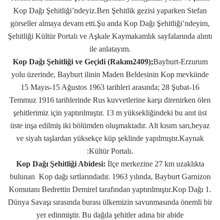
Kop Dağı Şehitliği’ndeyiz.Ben Şehitlik gezisi yaparken Stefan
görseller almaya devam etti.Şu anda Kop Dağı Şehitliği’ndeyim,
Şehitliği Kültür Portalı ve Aşkale Kaymakamlık sayfalarında alıntı
ile anlatayım.
Kop Dağı Şehitliği ve Geçidi (Rakım2409);
Bayburt-Erzurum
yolu üzerinde, Bayburt ilinin Maden Beldesinin Kop mevkiinde
15 Mayıs-15 Ağustos 1963 tarihleri arasında; 28 Şubat-16
Temmuz 1916 tarihlerinde Rus kuvvetlerine karşı direnirken ölen
şehitlerimiz için yaptırılmıştır. 13 m yüksekliğindeki bu anıt üst
üste inşa edilmiş iki bölümden oluşmaktadır. Alt kısım sarı,beyaz
ve siyah taşlardan yüksekçe küp şeklinde yapılmıştır.Kaynak
:Kültür Portalı.
Kop Dağı Şehitliği Abidesi:
İlçe merkezine 27 km uzaklıkta
bulunan Kop dağı sırtlarındadır. 1963 yılında, Bayburt Garnizon
Komutanı Bedrettin Demirel tarafından yaptırılmıştır.Kop Dağı 1.
Dünya Savaşı sırasında burası ülkemizin savunmasında önemli bir
yer edinmiştir. Bu dağda şehitler adına bir abide