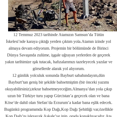
12 Temmuz 2023 tarihinde Atamızın Samsun’da Tütün
İskelesi’nde karaya çıktığı yerden çıktım yola.Atamın izinde yol
almaya devam ediyorum. Projemin bir bölümünde de Birinci
Dünya Savaşında zulüme, işgale uğrayan yerlerden de geçerek
yakın tarihimize ışık tutacak, hafızalarımızı tazeleyecek yazılar ve
görsellerde alarak yol alıyorum.
12 günlük yolculuk sonunda Bayburt sabahındayım,dün
Bayburt’tan geniş bir şekilde bahsetmiştim (bir önceki yazımı
okuyabilirsiniz),tekrar bahsetmeyeceğim.Almanya’dan yola çıkıp
uzun bir Türkiye turu yapıp Gürcistan’a geçecek olan ve bana
Köse’de dahil olan Stefan’da Erzurum’a kadar bana eşlik edecek.
Bugünkü programımda Kop Dağı,Kop Dağı Şehitliği var,özellikle
Kop Dağı’nı işleyecek Aşkale’ye inip, orada konaklıyacağız.Ata