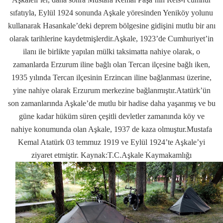
sıfatıyla, Eylül 1924 sonunda Aşkale yöresinden Yeniköy yolunu
kullanarak Hasankale’deki deprem bölgesine gidişini mutlu bir anı
olarak tarihlerine kaydetmişlerdir.Aşkale, 1923’de Cumhuriyet’in
ilanı ile birlikte yapılan mülki taksimatta nahiye olarak, o
zamanlarda Erzurum iline bağlı olan Tercan ilçesine bağlı iken,
1935 yılında Tercan ilçesinin Erzincan iline bağlanması üzerine,
yine nahiye olarak Erzurum merkezine bağlanmıştır.Atatürk’ün
son zamanlarında Aşkale’de mutlu bir hadise daha yaşanmış ve bu
güne kadar hüküm süren çeşitli devletler zamanında köy ve
nahiye konumunda olan Aşkale, 1937 de kaza olmuştur.Mustafa
Kemal Atatürk 03 temmuz 1919 ve Eylül 1924’te Aşkale’yi
ziyaret etmiştir.
Kaynak:T.C.Aşkale Kaymakamlığı