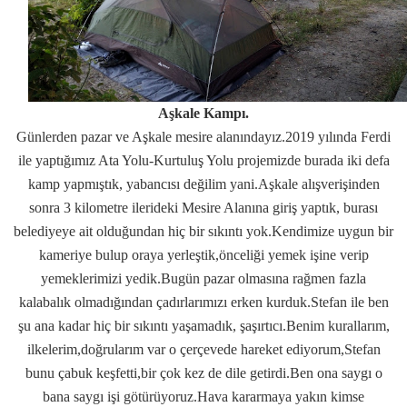
Aşkale Kampı.
Günlerden pazar ve Aşkale mesire alanındayız.2019 yılında Ferdi
ile yaptığımız Ata Yolu-Kurtuluş Yolu projemizde burada iki defa
kamp yapmıştık, yabancısı değilim yani.Aşkale alışverişinden
sonra 3 kilometre ilerideki Mesire Alanına giriş yaptık, burası
belediyeye ait olduğundan hiç bir sıkıntı yok.Kendimize uygun bir
kameriye bulup oraya yerleştik,önceliği yemek işine verip
yemeklerimizi yedik.Bugün pazar olmasına rağmen fazla
kalabalık olmadığından çadırlarımızı erken kurduk.Stefan ile ben
şu ana kadar hiç bir sıkıntı yaşamadık, şaşırtıcı.Benim kurallarım,
ilkelerim,doğrularım var o çerçevede hareket ediyorum,Stefan
bunu çabuk keşfetti,bir çok kez de dile getirdi.Ben ona saygı o
bana saygı işi götürüyoruz.Hava kararmaya yakın kimse