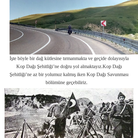
İşte böyle bir dağ kütlesine tırmanmakta ve geçide dolayısıyla
Kop Dağı Şehitliği’ne doğru yol almaktayız.Kop Dağı
Şehitliği’ne az bir yolumuz kalmış iken Kop Dağı Savunması
bölümüne geçebiliriz.