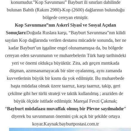
konumudur.”Kop Savunması” Bayburt ili sınırları dahilinde
bulunan Bahtlı (Rakım 2980)-Kop (2600) dağlarının bulunduğu
bölgede cereyan etmiştir.
Kop Savunması”nın Askerî Siyasî ve Sosyal Açıdan
Sonuçları:
Doğuda Ruslara karşı, “Bayburt Savunması”nın kilidi
sayılan Kop dağlarında verilen destansı mücadele sonunda, her ne
kadar Bayburt’un işgaline engel olunamamışsa da, bu bölgede
cereyan eden savunmanın ve muharebelerin Türk harp tarihindeki
yeri ve önemi oldukça büyüktür. Zira, adı geçen mıntıkada
düşman, azımsanamayacak bir süre oyalanmış, aynı zamanda
kuvvetlerinin büyük bir kısmı da yok edilmiştir. Bu muharebede
başta müdafaa olmak üzere taarruz, karşı taarruz, takip, geri
çekilme gibi her türlü strateji ve taktik kullanılmış ; araziden de
büyük ölçüde istifade edilmiştir. Mareşal Fevzi Çakmak;
“
Bayburt müdafaası muvaffak olmuş bir Plevne sayılmalıdır
”
diyerek bu savunmanın önemini çok açık bir şekilde ortaya
koyar.Kaynak:bayburtpostasi.com.tr