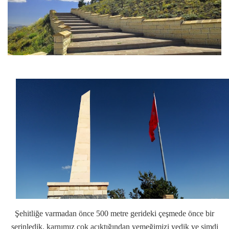
Şehitliğe varmadan önce 500 metre gerideki çeşmede önce bir
serinledik, karnımız çok acıktığından yemeğimizi yedik ve şimdi